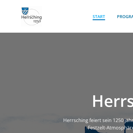
Zum
Inhalt
START
PROGR
springen
Herrs
Herrsching feiert sein 1250 jäh
Festzelt-Atmosphäre